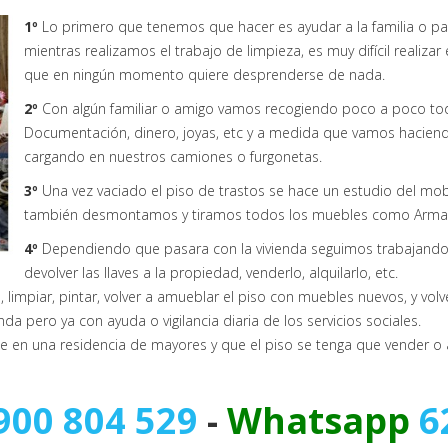
1º
Lo primero que tenemos que hacer es ayudar a la familia o pac
mientras realizamos el trabajo de limpieza, es muy difícil realiza
que en ningún momento quiere desprenderse de nada.
2º
Con algún familiar o amigo vamos recogiendo poco a poco todo
Documentación, dinero, joyas, etc y a medida que vamos haciend
cargando en nuestros camiones o furgonetas.
3º
Una vez vaciado el piso de trastos se hace un estudio del mob
también desmontamos y tiramos todos los muebles como Armari
4º
Dependiendo que pasara con la vivienda seguimos trabajando e
devolver las llaves a la propiedad, venderlo, alquilarlo, etc.
impiar, pintar, volver a amueblar el piso con muebles nuevos, y volve
enda pero ya con ayuda o vigilancia diaria de los servicios sociales.
en una residencia de mayores y que el piso se tenga que vender o al
900 804 529
-
Whatsapp
6