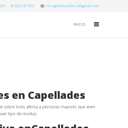
529
626 247 005
recogidamuebles.sl@gmail.com
INICIO
es en Capellades
 sobre todo afecta a personas mayores que viven
ier tipo de residuo.