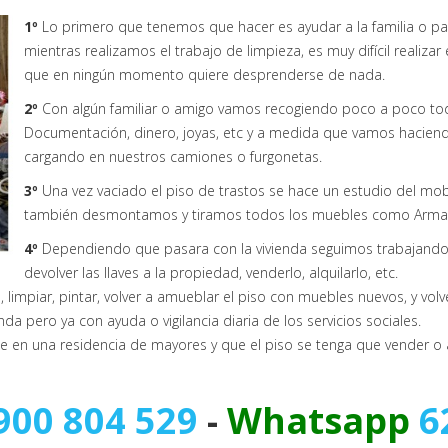
1º
Lo primero que tenemos que hacer es ayudar a la familia o pac
mientras realizamos el trabajo de limpieza, es muy difícil realiza
que en ningún momento quiere desprenderse de nada.
2º
Con algún familiar o amigo vamos recogiendo poco a poco todo
Documentación, dinero, joyas, etc y a medida que vamos haciend
cargando en nuestros camiones o furgonetas.
3º
Una vez vaciado el piso de trastos se hace un estudio del mob
también desmontamos y tiramos todos los muebles como Armari
4º
Dependiendo que pasara con la vivienda seguimos trabajando e
devolver las llaves a la propiedad, venderlo, alquilarlo, etc.
impiar, pintar, volver a amueblar el piso con muebles nuevos, y volve
enda pero ya con ayuda o vigilancia diaria de los servicios sociales.
en una residencia de mayores y que el piso se tenga que vender o al
900 804 529
-
Whatsapp
6