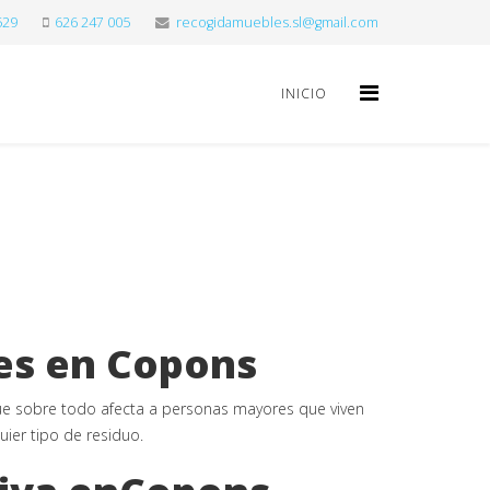
529
626 247 005
recogidamuebles.sl@gmail.com
INICIO
es en Copons
 sobre todo afecta a personas mayores que viven
ier tipo de residuo.